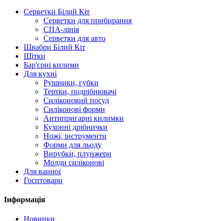
Серветки Білий Кіт
Серветки для прибирання
СПА-лінія
Серветки для авто
Швабри Білий Кіт
Щітки
Бар'єрні килими
Для кухні
Рушники, губки
Тертки, подрібнювачі
Силіконовий посуд
Силіконові форми
Антипригарні килимки
Кухонні дрібнички
Ножі, інструменти
Форми для льоду
Вирубки, плунжери
Молди силіконові
Для ванної
Госптовари
Інформація
Новинки