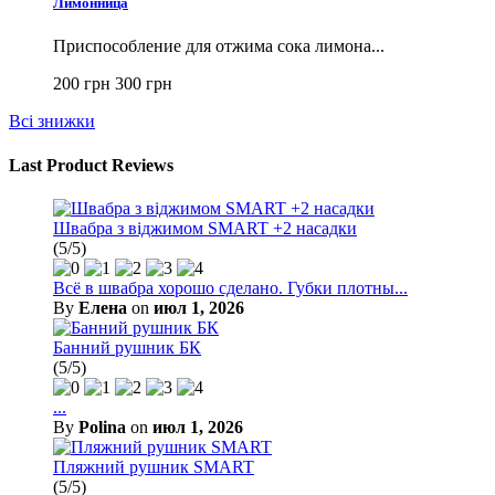
Лимонница
Приспособление для отжима сока лимона...
200 грн
300 грн
Всі знижки
Last Product Reviews
Швабра з віджимом SMART +2 насадки
(5/5)
Всё в швабра хорошо сделано. Губки плотны...
By
Елена
on
июл 1, 2026
Банний рушник БК
(5/5)
...
By
Polina
on
июл 1, 2026
Пляжний рушник SMART
(5/5)