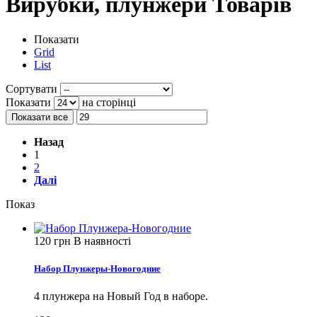
Вирубки, плунжери
Товарів
Показати
Grid
List
Сортувати
Показати
на сторінці
Показати все
Назад
1
2
Далі
Показ
120 грн
В наявності
Набор Плунжеры-Новогодние
4 плунжера на Новый Год в наборе.